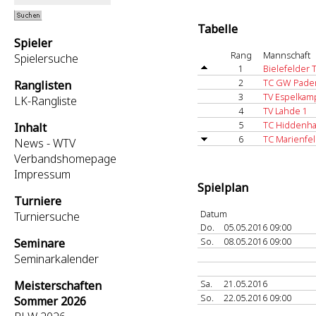
Tabelle
Spieler
Rang
Mannschaft
Spielersuche
1
Bielefelder 
2
TC GW Pade
Ranglisten
3
TV Espelkamp
LK-Rangliste
4
TV Lahde 1
5
TC Hiddenh
Inhalt
6
TC Marienfel
News - WTV
Verbandshomepage
Impressum
Spielplan
Turniere
Datum
Turniersuche
Do.
05.05.2016 09:00
So.
08.05.2016 09:00
Seminare
Seminarkalender
Sa.
21.05.2016
Meisterschaften
So.
22.05.2016 09:00
Sommer 2026