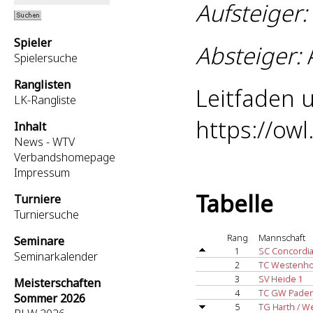
Aufsteiger:
Spieler
Absteiger:
Spielersuche
Ranglisten
Leitfaden 
LK-Rangliste
https://ow
Inhalt
News - WTV
Verbandshomepage
Impressum
Tabelle
Turniere
Turniersuche
Rang
Mannschaft
Seminare
1
SC Concordi
Seminarkalender
2
TC Westenho
3
SV Heide 1
Meisterschaften
4
TC GW Pader
Sommer 2026
5
TG Harth / W