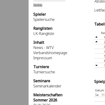
Abstei
Leitfa
Spieler
Spielersuche
Tabel
Ranglisten
Ra
LK-Rangliste
Inhalt
News - WTV
Verbandshomepage
Impressum
Turniere
Turniersuche
Seminare
Spiel
Seminarkalender
Datum
Meisterschaften
Sa.
11
Sommer 2026