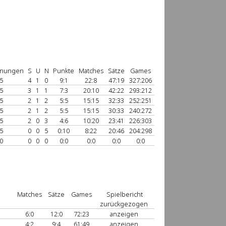
nungen
S
U
N
Punkte
Matches
Sätze
Games
5
4
1
0
9:1
22:8
47:19
327:206
5
3
1
1
7:3
20:10
42:22
293:212
5
2
1
2
5:5
15:15
32:33
252:251
5
2
1
2
5:5
15:15
30:33
240:272
5
2
0
3
4:6
10:20
23:41
226:303
5
0
0
5
0:10
8:22
20:46
204:298
0
0
0
0
0:0
0:0
0:0
0:0
Matches
Sätze
Games
Spielbericht
zurückgezogen
6:0
12:0
72:23
anzeigen
4:2
9:4
61:49
anzeigen