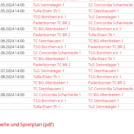
.05.2024 14:00
TuS Sennelager 1
SC Concordia Scharmede
.05.2024 14:00
TuRa Elsen TA 1
TC Steinhausen 1
TSG Borchen e.V. 1
TuS Sennelager 1
Paderborner TC BR 2
SC Concordia Scharmede
.06.2024 14:00
TC BG Altenbeken 1
TSG Borchen e.V. 1
Paderborner TC BR 2
TuRa Elsen TA 1
.06.2024 14:00
TC Steinhausen 1
TC BG Altenbeken 1
.06.2024 14:00
TSG Borchen e.V. 1
Paderborner TC BR 2
.06.2024 14:00
SC Concordia Scharmede 1
TSG Borchen e.V. 1
TC BG Altenbeken 1
TuRa Elsen TA 1
Paderborner TC BR 2
TuS Sennelager 1
.07.2024 14:00
TuS Sennelager 1
TC Steinhausen 1
.08.2024 14:00
TuRa Elsen TA 1
TSG Borchen e.V. 1
TC BG Altenbeken 1
Paderborner TC BR 2
TC Steinhausen 1
SC Concordia Scharmede
.08.2024 14:00
SC Concordia Scharmede 1
TC BG Altenbeken 1
TSG Borchen e.V. 1
TC Steinhausen 1
TuRa Elsen TA 1
TuS Sennelager 1
elle und Spielplan (pdf)