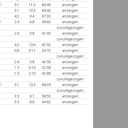
 1
5:1
11:3
69:40
anzeigen
5:1
10:3
60:40
anzeigen
4:2
9:4
67:30
anzeigen
 1
2:4
4:8
45:60
anzeigen
zurückgezogen
2:4
5:8
41:45
anzeigen
zurückgezogen
4:2
10:6
62:53
anzeigen
0:6
0:12
26:72
anzeigen
zurückgezogen
2:4
5:8
42:59
anzeigen
1:5
3:10
32:58
anzeigen
1:5
2:10
42:68
anzeigen
zurückgezogen
 1
5:1
10:3
68:39
anzeigen
zurückgezogen
3:3
6:7
58:55
anzeigen
3:3
6:6
44:62
anzeigen