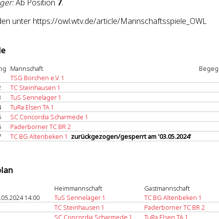
ger:
Ab Position
7
.
den unter https://owl.wtv.de/article/Mannschaftsspiele_OWL
le
ng
Mannschaft
Begeg
1
TSG Borchen e.V. 1
2
TC Steinhausen 1
3
TuS Sennelager 1
4
TuRa Elsen TA 1
5
SC Concordia Scharmede 1
6
Paderborner TC BR 2
7
TC BG Altenbeken 1
zurückgezogen/gesperrt am '03.05.2024'
plan
Heimmannschaft
Gastmannschaft
.05.2024 14:00
TuS Sennelager 1
TC BG Altenbeken 1
TC Steinhausen 1
Paderborner TC BR 2
SC Concordia Scharmede 1
TuRa Elsen TA 1