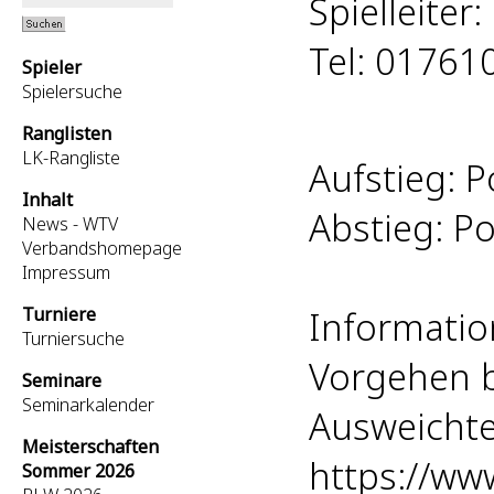
Spielleiter
Tel: 01761
Spieler
Spielersuche
Ranglisten
LK-Rangliste
Aufstieg: P
Inhalt
Abstieg: Po
News - WTV
Verbandshomepage
Impressum
Turniere
Informatio
Turniersuche
Vorgehen b
Seminare
Seminarkalender
Ausweichte
Meisterschaften
https://ww
Sommer 2026