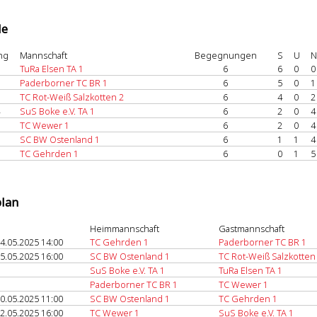
le
ng
Mannschaft
Begegnungen
S
U
N
TuRa Elsen TA 1
6
6
0
0
Paderborner TC BR 1
6
5
0
1
TC Rot-Weiß Salzkotten 2
6
4
0
2
SuS Boke e.V. TA 1
6
2
0
4
TC Wewer 1
6
2
0
4
SC BW Ostenland 1
6
1
1
4
TC Gehrden 1
6
0
1
5
plan
Heimmannschaft
Gastmannschaft
4.05.2025 14:00
TC Gehrden 1
Paderborner TC BR 1
5.05.2025 16:00
SC BW Ostenland 1
TC Rot-Weiß Salzkotten
SuS Boke e.V. TA 1
TuRa Elsen TA 1
Paderborner TC BR 1
TC Wewer 1
0.05.2025 11:00
SC BW Ostenland 1
TC Gehrden 1
2.05.2025 16:00
TC Wewer 1
SuS Boke e.V. TA 1