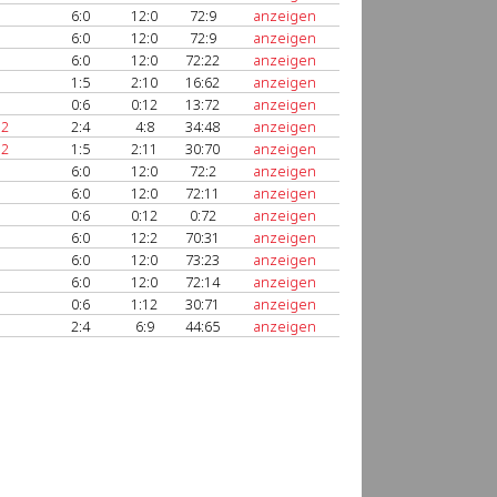
6:0
12:0
72:9
anzeigen
6:0
12:0
72:9
anzeigen
6:0
12:0
72:22
anzeigen
1:5
2:10
16:62
anzeigen
0:6
0:12
13:72
anzeigen
 2
2:4
4:8
34:48
anzeigen
 2
1:5
2:11
30:70
anzeigen
6:0
12:0
72:2
anzeigen
6:0
12:0
72:11
anzeigen
0:6
0:12
0:72
anzeigen
6:0
12:2
70:31
anzeigen
6:0
12:0
73:23
anzeigen
6:0
12:0
72:14
anzeigen
0:6
1:12
30:71
anzeigen
2:4
6:9
44:65
anzeigen