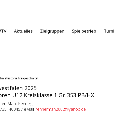
WTV
Aktuelles
Zielgruppen
Spielbetrieb
Turn
bnishistorie freigeschaltet
estfalen 2025
oren U12 Kreisklasse 1 Gr. 353 PB/HX
eiter: Marc Renner, ,
1735140045 / eMail:
rennerman2002@yahoo.de