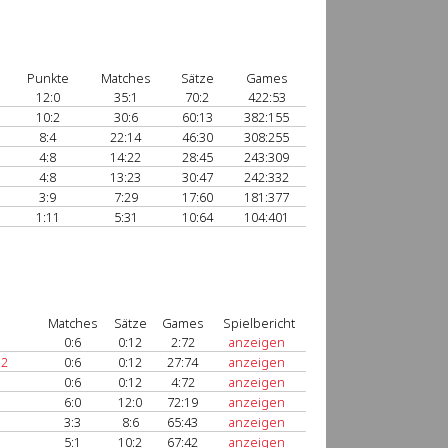
Punkte
Matches
Sätze
Games
12:0
35:1
70:2
422:53
10:2
30:6
60:13
382:155
8:4
22:14
46:30
308:255
4:8
14:22
28:45
243:309
4:8
13:23
30:47
242:332
3:9
7:29
17:60
181:377
1:11
5:31
10:64
104:401
Matches
Sätze
Games
Spielbericht
0:6
0:12
2:72
anzeigen
 2
0:6
0:12
27:74
anzeigen
0:6
0:12
4:72
anzeigen
6:0
12:0
72:19
anzeigen
3:3
8:6
65:43
anzeigen
5:1
10:2
67:42
anzeigen