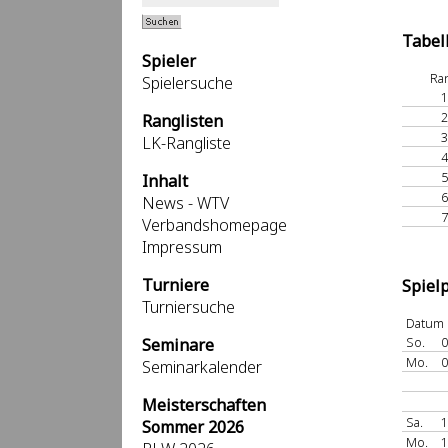
Tabel
Spieler
Ra
Spielersuche
1
2
Ranglisten
3
LK-Rangliste
4
5
Inhalt
6
News - WTV
7
Verbandshomepage
Impressum
Turniere
Spiel
Turniersuche
Datum
So.
0
Seminare
Mo.
0
Seminarkalender
Meisterschaften
Sa.
1
Sommer 2026
Mo.
1