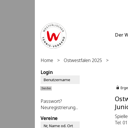
Der 
Home
>
Ostwestfalen 2025
>
Login
Erge
Ostw
Passwort?
Juni
Neuregistrierung...
Spiell
Vereine
Tel: 0