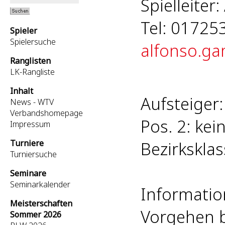
Spielleiter
Tel: 01725
Spieler
Spielersuche
alfonso.g
Ranglisten
LK-Rangliste
Inhalt
Aufsteiger:
News - WTV
Verbandshomepage
Pos. 2: kei
Impressum
Turniere
Bezirkskla
Turniersuche
Seminare
Seminarkalender
Informatio
Meisterschaften
Vorgehen b
Sommer 2026