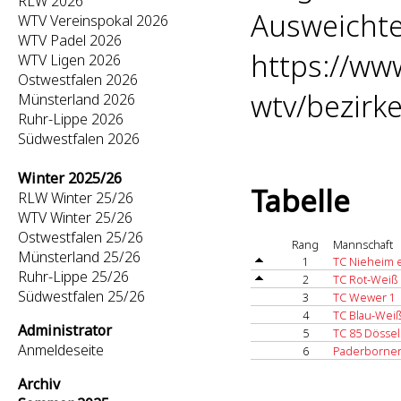
RLW 2026
Ausweichte
WTV Vereinspokal 2026
WTV Padel 2026
https://ww
WTV Ligen 2026
Ostwestfalen 2026
wtv/bezirk
Münsterland 2026
Ruhr-Lippe 2026
Südwestfalen 2026
Winter 2025/26
Tabelle
RLW Winter 25/26
WTV Winter 25/26
Ostwestfalen 25/26
Rang
Mannschaft
Münsterland 25/26
1
TC Nieheim e
Ruhr-Lippe 25/26
2
TC Rot-Weiß 
Südwestfalen 25/26
3
TC Wewer 1
4
TC Blau-Wei
Administrator
5
TC 85 Dössel 
Anmeldeseite
6
Paderborner
Archiv