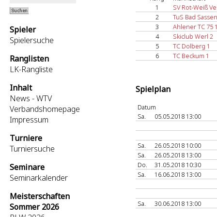
1
SV Rot-Weiß Vel
2
TuS Bad Sassen
3
Ahlener TC 75 
Spieler
4
Skiclub Werl 2
Spielersuche
5
TC Dolberg 1
6
TC Beckum 1
Ranglisten
LK-Rangliste
Inhalt
Spielplan
News - WTV
Datum
Verbandshomepage
Sa.
05.05.2018 13:00
Impressum
Turniere
Sa.
26.05.2018 10:00
Turniersuche
Sa.
26.05.2018 13:00
Do.
31.05.2018 10:30
Seminare
Sa.
16.06.2018 13:00
Seminarkalender
Meisterschaften
Sa.
30.06.2018 13:00
Sommer 2026