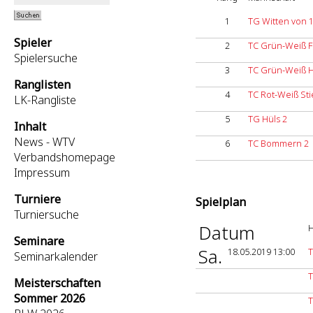
1
TG Witten von 
Spieler
2
TC Grün-Weiß F
Spielersuche
3
TC Grün-Weiß 
Ranglisten
4
TC Rot-Weiß Sti
LK-Rangliste
5
TG Hüls 2
Inhalt
News - WTV
6
TC Bommern 2
Verbandshomepage
Impressum
Turniere
Spielplan
Turniersuche
Datum
H
Seminare
Sa.
18.05.2019 13:00
T
Seminarkalender
T
Meisterschaften
Sommer 2026
T