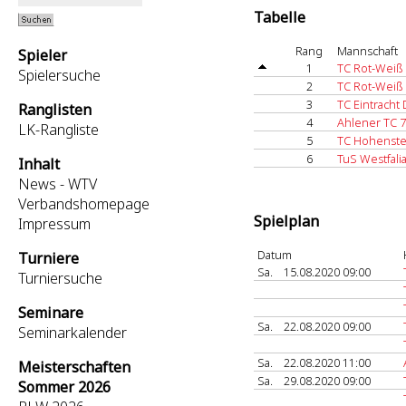
Tabelle
Rang
Mannschaft
Spieler
1
TC Rot-Weiß 
Spielersuche
2
TC Rot-Weiß
3
TC Eintracht
Ranglisten
4
Ahlener TC 7
LK-Rangliste
5
TC Hohenste
6
TuS Westfal
Inhalt
News - WTV
Verbandshomepage
Spielplan
Impressum
Datum
Turniere
Sa.
15.08.2020 09:00
Turniersuche
Seminare
Sa.
22.08.2020 09:00
Seminarkalender
Sa.
22.08.2020 11:00
Meisterschaften
Sa.
29.08.2020 09:00
Sommer 2026