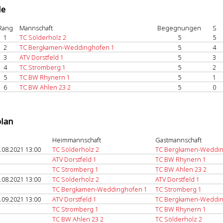
le
Rang
Mannschaft
Begegnungen
S
1
TC Sölderholz 2
5
5
2
TC Bergkamen-Weddinghofen 1
5
4
3
ATV Dorstfeld 1
5
3
4
TC Stromberg 1
5
2
5
TC BW Rhynern 1
5
1
6
TC BW Ahlen 23 2
5
0
plan
Heimmannschaft
Gastmannschaft
.08.2021 13:00
TC Sölderholz 2
TC Bergkamen-Weddin
ATV Dorstfeld 1
TC BW Rhynern 1
TC Stromberg 1
TC BW Ahlen 23 2
.08.2021 13:00
TC Sölderholz 2
ATV Dorstfeld 1
TC Bergkamen-Weddinghofen 1
TC Stromberg 1
.09.2021 13:00
ATV Dorstfeld 1
TC Bergkamen-Weddin
TC Stromberg 1
TC BW Rhynern 1
TC BW Ahlen 23 2
TC Sölderholz 2