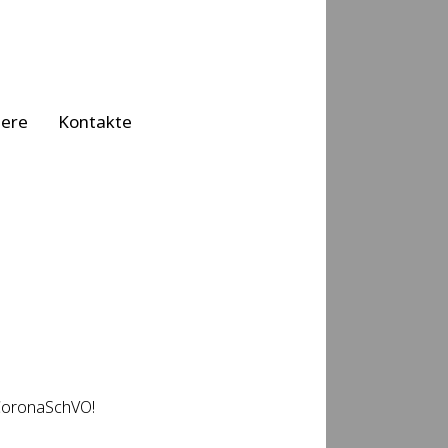
iere
Kontakte
 CoronaSchVO!