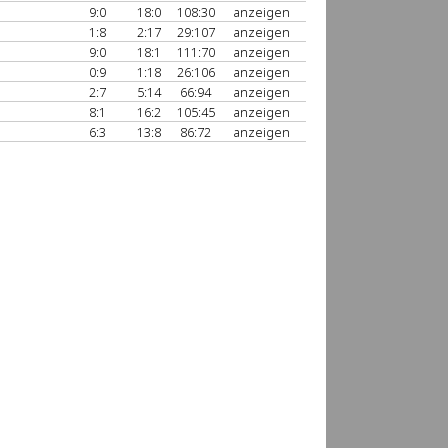
9:0
18:0
108:30
anzeigen
1:8
2:17
29:107
anzeigen
9:0
18:1
111:70
anzeigen
0:9
1:18
26:106
anzeigen
2:7
5:14
66:94
anzeigen
8:1
16:2
105:45
anzeigen
6:3
13:8
86:72
anzeigen