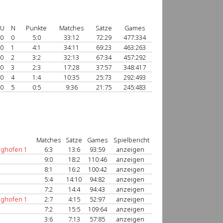
U
N
Punkte
Matches
Sätze
Games
0
0
5:0
33:12
72:29
477:334
0
1
4:1
34:11
69:23
463:263
0
2
3:2
32:13
67:34
457:292
0
3
2:3
17:28
37:57
348:417
0
4
1:4
10:35
25:73
292:493
0
5
0:5
9:36
21:75
245:483
Matches
Sätze
Games
Spielbericht
ghofen 1
6:3
13:6
93:59
anzeigen
9:0
18:2
110:46
anzeigen
8:1
16:2
100:42
anzeigen
5:4
14:10
94:82
anzeigen
7:2
14:4
94:43
anzeigen
ghofen 1
2:7
4:15
52:97
anzeigen
7:2
15:5
109:64
anzeigen
3:6
7:13
57:85
anzeigen