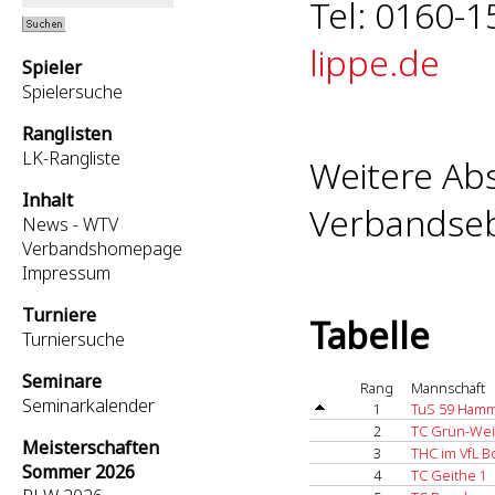
Tel: 0160-1
lippe.de
Spieler
Spielersuche
Ranglisten
LK-Rangliste
Weitere Abs
Inhalt
Verbandseb
News - WTV
Verbandshomepage
Impressum
Turniere
Tabelle
Turniersuche
Seminare
Rang
Mannschaft
Seminarkalender
1
TuS 59 Hamm
2
TC Grün-Wei
Meisterschaften
3
THC im VfL 
Sommer 2026
4
TC Geithe 1