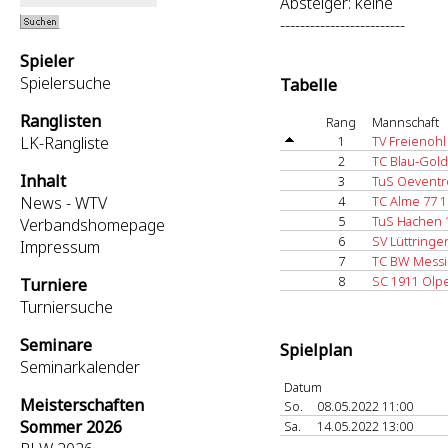
Absteiger: keine
-------------------------
Spieler
Spielersuche
Tabelle
Ranglisten
Rang
Mannschaft
LK-Rangliste
1
TV Freienohl
2
TC Blau-Gold
Inhalt
3
TuS Oeventr
News - WTV
4
TC Alme 77 1
5
TuS Hachen 
Verbandshomepage
6
SV Lüttringe
Impressum
7
TC BW Messi
8
SC 1911 Olp
Turniere
Turniersuche
Seminare
Spielplan
Seminarkalender
Datum
Meisterschaften
So.
08.05.2022 11:00
Sommer 2026
Sa.
14.05.2022 13:00