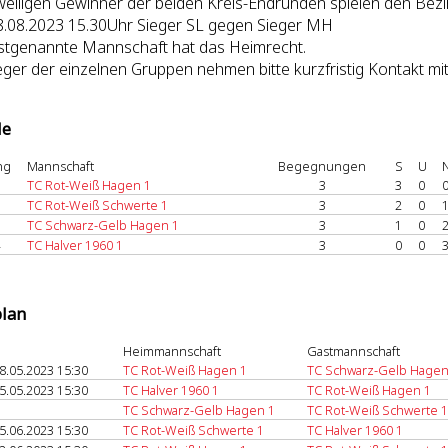
weiligen Gewinner der beiden Kreis-Endrunden spielen den Bezir
8.08.2023 15.30Uhr Sieger SL gegen Sieger MH
stgenannte Mannschaft hat das Heimrecht.
eger der einzelnen Gruppen nehmen bitte kurzfristig Kontakt m
le
ng
Mannschaft
Begegnungen
S
U
TC Rot-Weiß Hagen 1
3
3
0
TC Rot-Weiß Schwerte 1
3
2
0
TC Schwarz-Gelb Hagen 1
3
1
0
TC Halver 1960 1
3
0
0
plan
Heimmannschaft
Gastmannschaft
8.05.2023 15:30
TC Rot-Weiß Hagen 1
TC Schwarz-Gelb Hagen
5.05.2023 15:30
TC Halver 1960 1
TC Rot-Weiß Hagen 1
TC Schwarz-Gelb Hagen 1
TC Rot-Weiß Schwerte 1
5.06.2023 15:30
TC Rot-Weiß Schwerte 1
TC Halver 1960 1