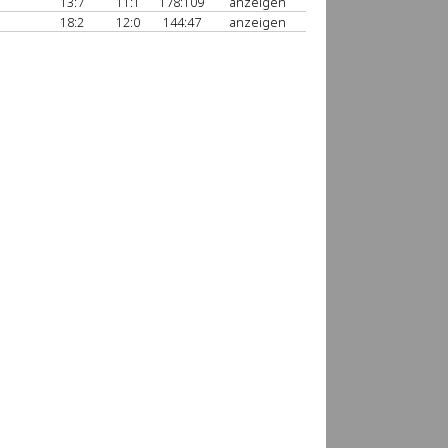
13:7
11:1
178:109
anzeigen
18:2
12:0
144:47
anzeigen