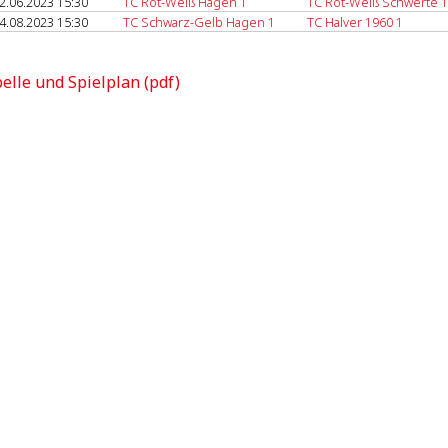
2.06.2023 15:30
TC Rot-Weiß Hagen 1
TC Rot-Weiß Schwerte 1
4.08.2023 15:30
TC Schwarz-Gelb Hagen 1
TC Halver 1960 1
elle und Spielplan (pdf)