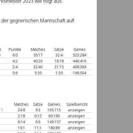
ksmeister 2023 wie folgt aus:
it der gegnerischen Mannschaft auf!
N
Punkte
Matches
Sätze
Games
0
6:0
55:17
32:4
523:284
1
4:2
40:20
18:18
446:416
2
2:4
32:40
21:15
408:369
3
0:6
5:55
1:35
196:504
Matches
Sätze
Games
Spielbericht
 1
24:8
9:3
165:115
anzeigen
2:18
0:12
60:180
anzeigen
6:14
6:6
149:157
anzeigen
19:1
11:1
180:89
anzeigen