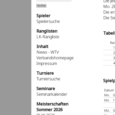
Die je
Mo. 2
Die er
Spieler
Die Si
Spielersuche
Ranglisten
Tabel
LK-Rangliste
Ra
Inhalt
1
News - WTV
2
Verbandshomepage
3
Impressum
4
Turniere
Turniersuche
Spiel
Seminare
Datum
Seminarkalender
Mo.
0
Mo.
1
Meisterschaften
Sommer 2026
Mo.
0