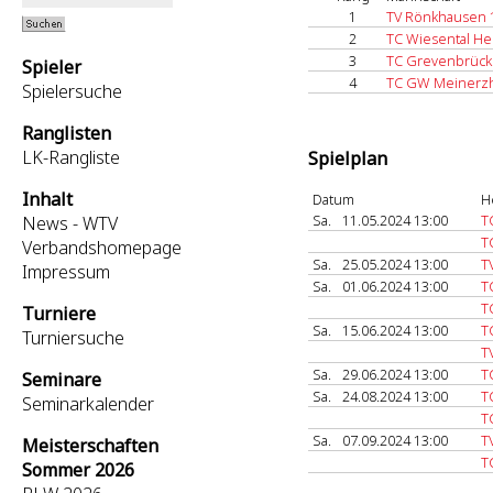
1
TV Rönkhausen 1
2
TC Wiesental He
3
TC Grevenbrück
Spieler
4
TC GW Meinerz
Spielersuche
Ranglisten
LK-Rangliste
Spielplan
Inhalt
Datum
H
Sa.
11.05.2024 13:00
T
News - WTV
T
Verbandshomepage
Sa.
25.05.2024 13:00
T
Impressum
Sa.
01.06.2024 13:00
T
T
Turniere
Sa.
15.06.2024 13:00
T
Turniersuche
T
Sa.
29.06.2024 13:00
T
Seminare
Sa.
24.08.2024 13:00
T
Seminarkalender
T
Sa.
07.09.2024 13:00
T
Meisterschaften
T
Sommer 2026