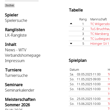
Tabelle
Spieler
Rang
Mannschaft
Spielersuche
1
TC Wilgersdor
2
TuS Bruchhau
Ranglisten
3
TC Marsberg 
LK-Rangliste
4
TC Ludwigsec
5
Höinger SV 1
Inhalt
News - WTV
Verbandshomepage
Spielplan
Impressum
Turniere
Datum
H
Sa.
03.05.2025 11:00
T
Turniersuche
So.
11.05.2025 09:00
T
So.
11.05.2025 10:00
H
Seminare
So.
18.05.2025 10:00
T
Seminarkalender
T
So.
25.05.2025 10:00
H
Meisterschaften
So.
15.06.2025 10:00
T
Sommer 2026
T