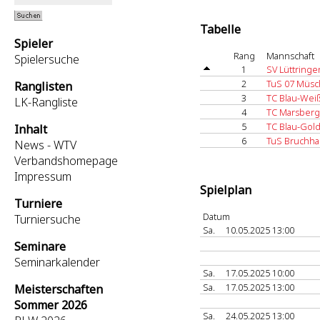
Tabelle
Spieler
Rang
Mannschaft
Spielersuche
1
SV Lüttringe
2
TuS 07 Müsc
Ranglisten
3
TC Blau-Wei
LK-Rangliste
4
TC Marsberg
5
TC Blau-Gol
Inhalt
6
TuS Bruchha
News - WTV
Verbandshomepage
Impressum
Spielplan
Turniere
Datum
Turniersuche
Sa.
10.05.2025 13:00
Seminare
Seminarkalender
Sa.
17.05.2025 10:00
Sa.
17.05.2025 13:00
Meisterschaften
Sommer 2026
Sa.
24.05.2025 13:00