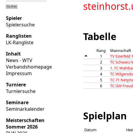
steinhors
Spieler
Spielersuche
Tabelle
Ranglisten
LK-Rangliste
Rang
Mannschaft
Inhalt
1
TV Eiserfeld 
News - WTV
2
TC Schwarz-
Verbandshomepage
3
1. TC Wahlba
Impressum
4
TC Wilgersdo
5
TC 71 Netphe
Turniere
6
TC GW Freud
Turniersuche
Seminare
Seminarkalender
Spielplan
Meisterschaften
Sommer 2026
Datum
Hei