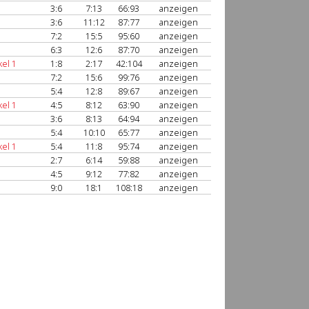
3:6
7:13
66:93
anzeigen
3:6
11:12
87:77
anzeigen
7:2
15:5
95:60
anzeigen
6:3
12:6
87:70
anzeigen
el 1
1:8
2:17
42:104
anzeigen
7:2
15:6
99:76
anzeigen
1
5:4
12:8
89:67
anzeigen
el 1
4:5
8:12
63:90
anzeigen
3:6
8:13
64:94
anzeigen
5:4
10:10
65:77
anzeigen
el 1
5:4
11:8
95:74
anzeigen
2:7
6:14
59:88
anzeigen
4:5
9:12
77:82
anzeigen
1
9:0
18:1
108:18
anzeigen