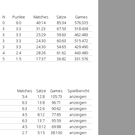
N
Punkte
Matches
Sätze
Games
0
6:0
40:14
85:34
576:335
3
3:3
31:23
67:53
518:438
3
3:3
25:29
59:63
462:483
3
3:3
24:30
60:63
515:472
3
3:3
24:30
54:65
429:490
4
2:4
28:26
61:62
443:480
5
1:5
17:37
36:82
331:576
Matches
Sätze
Games
Spielbericht
1
5:4
12:8
105:73
anzeigen
6:3
13:8
96:71
anzeigen
6:3
12:6
90:62
anzeigen
4:5
8:12
77:85
anzeigen
6:3
13:7
95:59
anzeigen
4:5
10:12
69:88
anzeigen
2:7
5:15
38:100
anzeigen