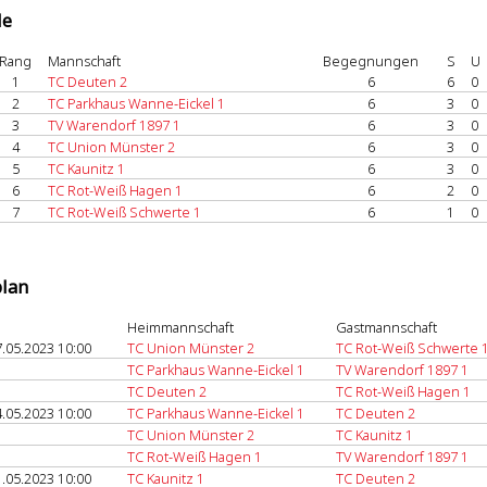
le
Rang
Mannschaft
Begegnungen
S
U
1
TC Deuten 2
6
6
0
2
TC Parkhaus Wanne-Eickel 1
6
3
0
3
TV Warendorf 1897 1
6
3
0
4
TC Union Münster 2
6
3
0
5
TC Kaunitz 1
6
3
0
6
TC Rot-Weiß Hagen 1
6
2
0
7
TC Rot-Weiß Schwerte 1
6
1
0
plan
Heimmannschaft
Gastmannschaft
.05.2023 10:00
TC Union Münster 2
TC Rot-Weiß Schwerte 
TC Parkhaus Wanne-Eickel 1
TV Warendorf 1897 1
TC Deuten 2
TC Rot-Weiß Hagen 1
.05.2023 10:00
TC Parkhaus Wanne-Eickel 1
TC Deuten 2
TC Union Münster 2
TC Kaunitz 1
TC Rot-Weiß Hagen 1
TV Warendorf 1897 1
.05.2023 10:00
TC Kaunitz 1
TC Deuten 2