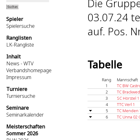
Die Grupp
03.07.24 te
Spieler
Spielersuche
auf. Pos. Nr
Ranglisten
LK-Rangliste
Inhalt
Tabelle
News - WTV
Verbandshomepage
Impressum
Rang
Mannschaft
1
TC BW Castr
Turniere
2
TC Brackwed
Turniersuche
3
SC Hörstel 1
4
TTC Verl 1
Seminare
5
TC Menden 
Seminarkalender
6
TC Unna 02
Meisterschaften
Sommer 2026