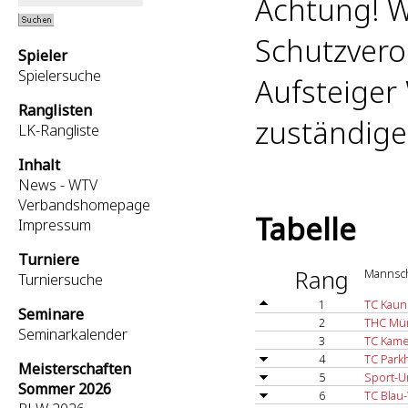
Achtung! W
Schutzvero
Spieler
Spielersuche
Aufsteiger 
Ranglisten
zuständige
LK-Rangliste
Inhalt
News - WTV
Verbandshomepage
Tabelle
Impressum
Turniere
Rang
Mannsch
Turniersuche
1
TC Kauni
Seminare
2
THC Mün
Seminarkalender
3
TC Kame
4
TC Park
Meisterschaften
5
Sport-U
Sommer 2026
6
TC Blau-