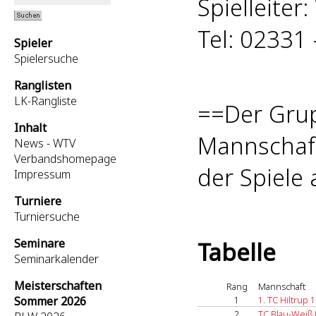
Spielleiter:
Tel: 02331 
Spieler
Spielersuche
Ranglisten
LK-Rangliste
==Der Grup
Inhalt
Mannschaft
News - WTV
Verbandshomepage
der Spiele
Impressum
Turniere
Turniersuche
Seminare
Tabelle
Seminarkalender
Meisterschaften
Rang
Mannschaft
Sommer 2026
1
1. TC Hiltrup 1
2
TC Blau-Weiß 