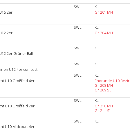
SWL
KL
U15 2er
Gr. 201 MH
SWL
KL
U12 2er
Gr. 204 MH
SWL
KL
U12 2er Grüner Ball
SWL
KL
innen U12 4er compact
SWL
KL
ht U10 Großfeld 4er
Endrunde U10 Bezir
Gr. 208 MH
Gr. 209 SL
SWL
KL
ht U10 Großfeld 2er
Gr. 210 MH
Gr. 211 SI
SWL
KL
ht U10 Midcourt 4er