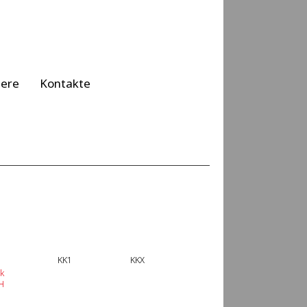
iere
Kontakte
KK1
KKX
k
H