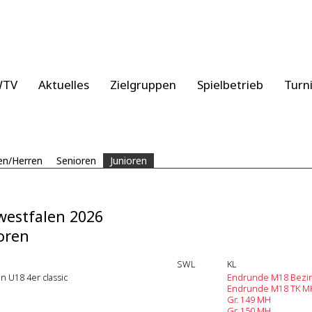
WTV
Aktuelles
Zielgruppen
Spielbetrieb
Turn
n/Herren
Senioren
Junioren
estfalen 2026
oren
SWL
KL
n U18 4er classic
Endrunde M18 Bezir
Endrunde M18 TK M
Gr. 149 MH
Gr. 150 MH