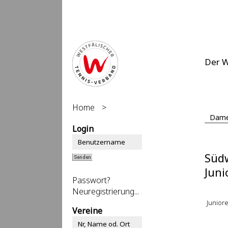
Der 
Home
>
Dame
Login
Südw
Juni
Passwort?
Neuregistrierung...
Juniore
Vereine