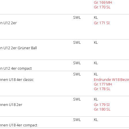
Gr. 169 MH
Gr. 170 SL
SWL
KL
en U12 2er
Gr. 171 SI
SWL
KL
en U12 2er Grüner Ball
SWL
KL
en U12 4er compact
SWL
KL
nnen U18 4er classic
Endrunde W18 Bezi
Gr. 177 MH
Gr. 178 SL
SWL
KL
innen U18 2er
Gr. 179 SI
Gr. 180 SL
SWL
KL
innen U18 4er compact