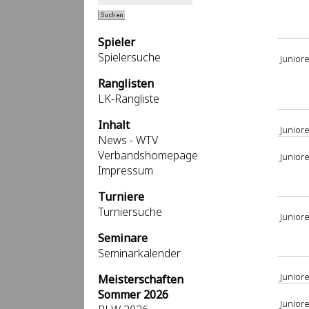
Spieler
Spielersuche
Junior
Ranglisten
LK-Rangliste
Inhalt
Junior
News - WTV
Verbandshomepage
Juniore
Impressum
Turniere
Turniersuche
Junior
Seminare
Seminarkalender
Junior
Meisterschaften
Sommer 2026
Juniore