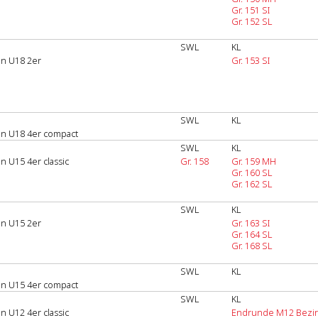
Gr. 151 SI
Gr. 152 SL
SWL
KL
en U18 2er
Gr. 153 SI
SWL
KL
en U18 4er compact
SWL
KL
n U15 4er classic
Gr. 158
Gr. 159 MH
Gr. 160 SL
Gr. 162 SL
SWL
KL
en U15 2er
Gr. 163 SI
Gr. 164 SL
Gr. 168 SL
SWL
KL
en U15 4er compact
SWL
KL
n U12 4er classic
Endrunde M12 Bezir