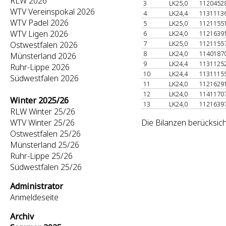
RLW 2026
3
LK25,0
1120452
WTV Vereinspokal 2026
4
LK24,4
1131113
WTV Padel 2026
5
LK25,0
1121155
WTV Ligen 2026
6
LK24,0
1121639
7
LK25,0
1121155
Ostwestfalen 2026
8
LK24,0
1140187
Münsterland 2026
9
LK24,4
1131125
Ruhr-Lippe 2026
10
LK24,4
1131115
Südwestfalen 2026
11
LK24,0
1121629
12
LK24,0
1141170
Winter 2025/26
13
LK24,0
1121639
RLW Winter 25/26
WTV Winter 25/26
Die Bilanzen berücksich
Ostwestfalen 25/26
Münsterland 25/26
Ruhr-Lippe 25/26
Südwestfalen 25/26
Administrator
Anmeldeseite
Archiv