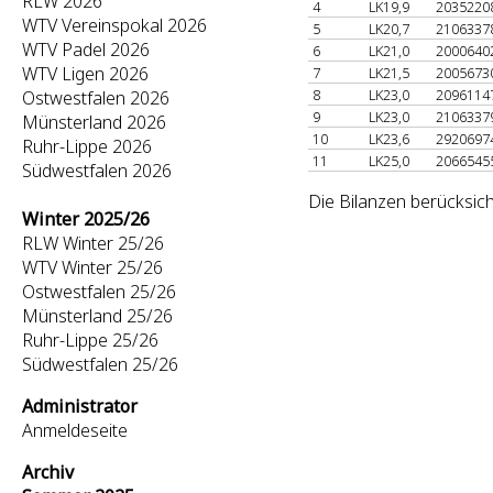
RLW 2026
4
LK19,9
2035220
WTV Vereinspokal 2026
5
LK20,7
2106337
WTV Padel 2026
6
LK21,0
2000640
WTV Ligen 2026
7
LK21,5
2005673
8
LK23,0
2096114
Ostwestfalen 2026
9
LK23,0
2106337
Münsterland 2026
10
LK23,6
2920697
Ruhr-Lippe 2026
11
LK25,0
2066545
Südwestfalen 2026
Die Bilanzen berücksich
Winter 2025/26
RLW Winter 25/26
WTV Winter 25/26
Ostwestfalen 25/26
Münsterland 25/26
Ruhr-Lippe 25/26
Südwestfalen 25/26
Administrator
Anmeldeseite
Archiv