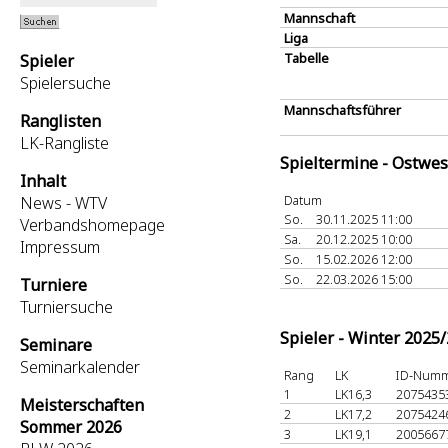
Mannschaft
Liga
Tabelle
Spieler
Spielersuche
Mannschaftsführer
Ranglisten
LK-Rangliste
Spieltermine - Ostwes
Inhalt
Datum
News - WTV
So.
30.11.2025 11:00
Verbandshomepage
Sa.
20.12.2025 10:00
Impressum
So.
15.02.2026 12:00
So.
22.03.2026 15:00
Turniere
Turniersuche
Spieler - Winter 2025
Seminare
Seminarkalender
Rang
LK
ID-Num
1
LK16,3
2075435
Meisterschaften
2
LK17,2
2075424
Sommer 2026
3
LK19,1
2005667