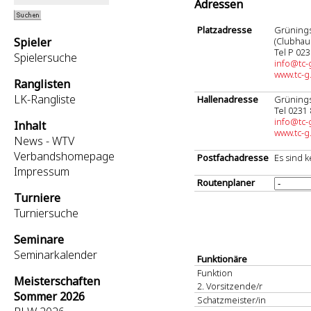
Adressen
Platzadresse
Grünings
Spieler
(Clubhaus
Tel P 02
Spielersuche
info@tc-
www.tc-g
Ranglisten
LK-Rangliste
Hallenadresse
Grünings
Tel 0231
info@tc-
Inhalt
www.tc-g
News - WTV
Verbandshomepage
Postfachadresse
Es sind 
Impressum
Routenplaner
Turniere
Turniersuche
Seminare
Seminarkalender
Funktionäre
Funktion
Meisterschaften
2. Vorsitzende/r
Sommer 2026
Schatzmeister/in