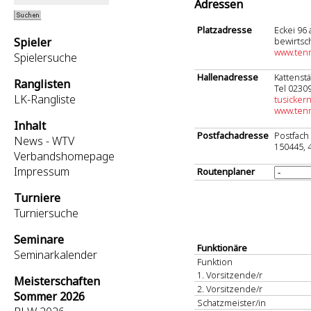
Adressen
Platzadresse
Eckei 96
Spieler
bewirtsch
www.ten
Spielersuche
Hallenadresse
Kattenst
Ranglisten
Tel 0230
LK-Rangliste
tusicker
www.tenn
Inhalt
Postfachadresse
Postfach
News - WTV
150445,
Verbandshomepage
Impressum
Routenplaner
Turniere
Turniersuche
Seminare
Funktionäre
Seminarkalender
Funktion
1. Vorsitzende/r
Meisterschaften
2. Vorsitzende/r
Sommer 2026
Schatzmeister/in