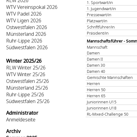
RLW 2026
1. Sportwart/in
WTV Vereinspokal 2026
1. Jugendwart/in
WTV Padel 2026
Pressewart/in
WTV Ligen 2026
Platzwart/in
Ostwestfalen 2026
Schriftführer/in
Präsident/in
Münsterland 2026
Ruhr-Lippe 2026
Mannschaftsführer - Somm
Südwestfalen 2026
Mannschaft
Damen
Damen II
Winter 2025/26
Damen 30
RLW Winter 25/26
Damen 40
WTV Winter 25/26
Gemischte Mannschaften
Ostwestfalen 25/26
Herren
Münsterland 25/26
Herren 50
Ruhr-Lippe 25/26
Herren 65
Südwestfalen 25/26
Juniorinnen U15
Juniorinnen U18
Administrator
RL-Mixed-Challenge 50
Anmeldeseite
Archiv