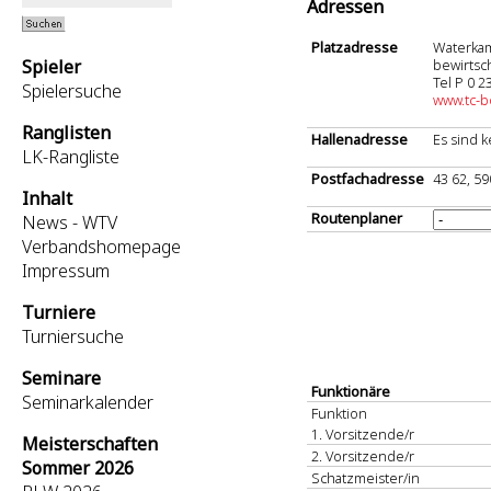
Adressen
Platzadresse
Waterkam
Spieler
bewirtsch
Tel P 0 2
Spielersuche
www.tc-
Ranglisten
Hallenadresse
Es sind 
LK-Rangliste
Postfachadresse
43 62, 5
Inhalt
Routenplaner
News - WTV
Verbandshomepage
Impressum
Turniere
Turniersuche
Seminare
Funktionäre
Seminarkalender
Funktion
1. Vorsitzende/r
Meisterschaften
2. Vorsitzende/r
Sommer 2026
Schatzmeister/in