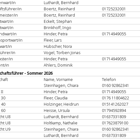
enwart/in
Luthardt, Bernhard
ftsführer/in
Boertz, Reinhard
01725232001
meister/in
Boertz, Reinhard
01725232001
twart/in
Eckelt, Stephan
twart/in
Brinkhoff, Ingo
ndwart/in
Hinder, Petra
01714949055
sportwart/in
Fleer, Lars
wart/in
Hübscher, Nora
führer/in
Vogel, Torben Jonas
ter/in
Hinder, Petra
01714949055
nt/in
Ahlers, Dominik
haftsführer - Sommer 2026
haft
Name, Vorname
Telefon
n
Steinhagen, Chiara
0160 92862341
II
Hinder, Petra
01714949055
 30
Fleer, Claudia
0176 11804622
 40
Holzinger, Heidrun
015141262027
 60
Heisse, Ursula
01794592894
cht U8
Luthardt, Bernhard
01637331809
cht U8
Holtkamp, Nathalie
017623879100
cht U9
Steinhagen, Chiara
0160 92862341
n
Luthardt, Bernhard
01637331809