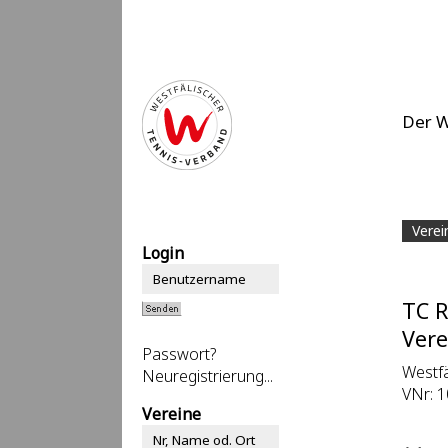
Der 
Verei
Login
TC R
Vere
Passwort?
Westfä
Neuregistrierung...
VNr: 1
Vereine