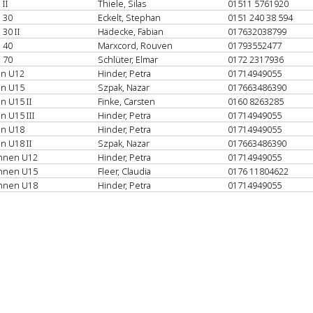
 II
Thiele, Silas
01511 5761920
n 30
Eckelt, Stephan
0151 240 38 594
 30 II
Hädecke, Fabian
017632038799
n 40
Marxcord, Rouven
01793552477
n 70
Schlüter, Elmar
0172 2317936
en U12
Hinder, Petra
01714949055
en U15
Szpak, Nazar
017663486390
en U15 II
Finke, Carsten
0160 8263285
n U15 III
Hinder, Petra
01714949055
en U18
Hinder, Petra
01714949055
en U18 II
Szpak, Nazar
017663486390
innen U12
Hinder, Petra
01714949055
innen U15
Fleer, Claudia
0176 11804622
innen U18
Hinder, Petra
01714949055