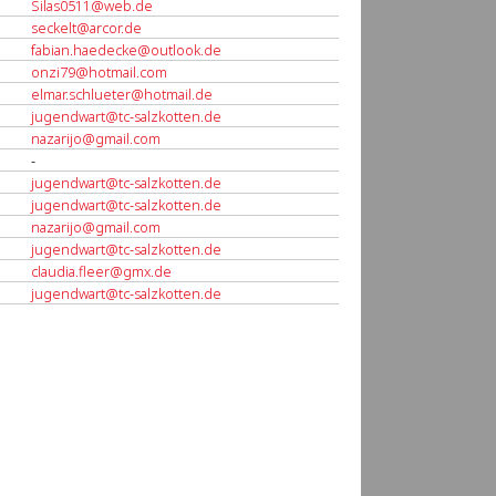
Silas0511@web.de
seckelt@arcor.de
fabian.haedecke@outlook.de
onzi79@hotmail.com
elmar.schlueter@hotmail.de
jugendwart@tc-salzkotten.de
nazarijo@gmail.com
-
jugendwart@tc-salzkotten.de
jugendwart@tc-salzkotten.de
nazarijo@gmail.com
jugendwart@tc-salzkotten.de
claudia.fleer@gmx.de
jugendwart@tc-salzkotten.de