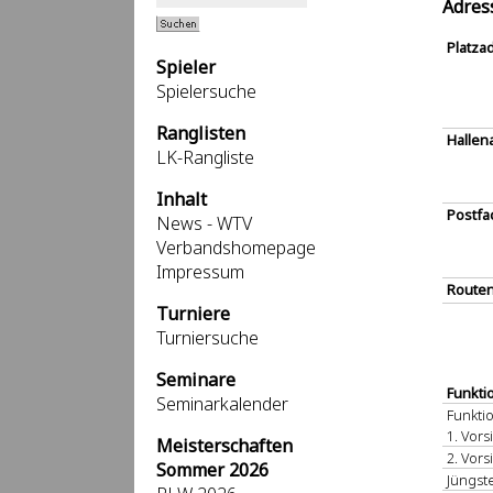
Adres
Platza
Spieler
Spielersuche
Ranglisten
Hallen
LK-Rangliste
Inhalt
Postfa
News - WTV
Verbandshomepage
Impressum
Routen
Turniere
Turniersuche
Seminare
Funkti
Seminarkalender
Funkti
1. Vors
Meisterschaften
2. Vors
Sommer 2026
Jüngst