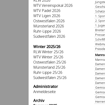
RLW 2026
Jüngst
WTV Vereinspokal 2026
Geschä
WTV Padel 2026
Schatz
WTV Ligen 2026
1. Spor
Ostwestfalen 2026
2. Spor
1. Juge
Münsterland 2026
Breiten
Ruhr-Lippe 2026
Presse
Südwestfalen 2026
Schrift
Webmas
Winter 2025/26
Präside
RLW Winter 25/26
Mannsc
WTV Winter 25/26
Mannsc
Ostwestfalen 25/26
Dame
Münsterland 25/26
Damen 
Ruhr-Lippe 25/26
Damen
Südwestfalen 25/26
Damen
Damen
Administrator
Gemis
Anmeldeseite
Gemis
Gemis
Archiv
Herre