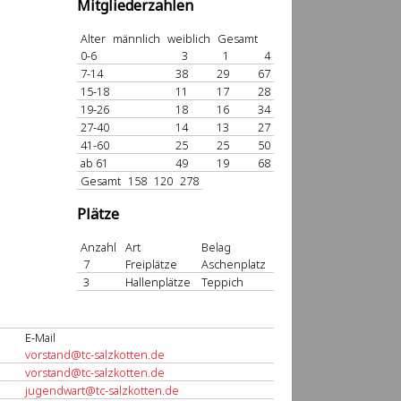
Mitgliederzahlen
Alter
männlich
weiblich
Gesamt
0-6
3
1
4
7-14
38
29
67
15-18
11
17
28
19-26
18
16
34
27-40
14
13
27
41-60
25
25
50
ab 61
49
19
68
Gesamt
158
120
278
Plätze
Anzahl
Art
Belag
7
Freiplätze
Aschenplatz
3
Hallenplätze
Teppich
E-Mail
vorstand@tc-salzkotten.de
vorstand@tc-salzkotten.de
jugendwart@tc-salzkotten.de