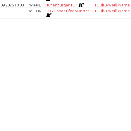
.09.2026 10:00
W44KL
Hünenburger TC 1
TC Blau-Weiß Werne 
M30BK
SCG Hohes Ufer Münster 1
TC Blau-Weiß Werne 