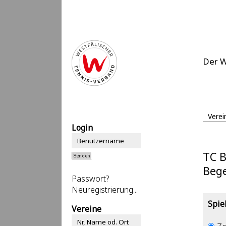
Der 
Verei
Login
TC 
Beg
Passwort?
Neuregistrierung...
Spie
Vereine