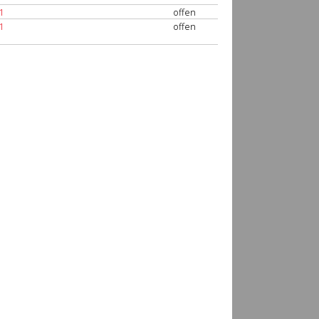
1
offen
1
offen