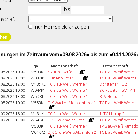
itraum
n
bis
schaft
nur Heimspiele anzeigen
nungen im Zeitraum vom »09.08.2026« bis zum »04.11.2026
Liga
Heimmannschaft
Gastmannschaft
.08.2026 10:00
M50BK
SV Turo Darfeld 1
TC Blau-Weiß Werne 
.08.2026 13:00
W04KK1
Hünenburger TC 1
TC Blau-Weiß Werne 
.08.2026 12:00
M18clKL
TC Blau-Weiß Werne 1
Dorstener TC 2
.08.2026 10:00
W04KK1
TC Blau-Weiß Werne 1
SC Füchtorf e.V. TA 1
.08.2026 13:00
W5DBL
TC Blau-Weiß Werne 1
BTV Nottuln 1
.08.2026 10:00
M55BK
DJK Wacker Mecklenbeck 1
TC Blau-Weiß Werne 
.09.2026 16:00
M18clKL
TC Blau-Weiß Werne 1
1. TC Hiltrup 3
.09.2026 13:00
W54 KL
DJK GW Amelsbüren 1
TC Blau-Weiß Werne 
M50BK
TC Blau-Weiß Werne 1
TV Blau-Weiß Ramsdo
M04KK2
DJK Grün-Weiß Albersloh 2
TC Blau-Weiß Werne 