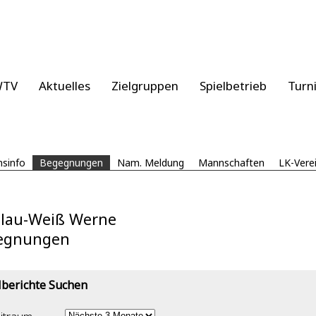
WTV
Aktuelles
Zielgruppen
Spielbetrieb
Turn
nsinfo
Begegnungen
Nam. Meldung
Mannschaften
LK-Vere
Blau-Weiß Werne
egnungen
lberichte Suchen