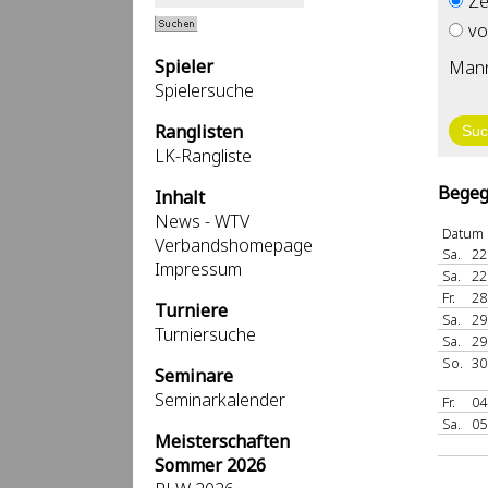
Ze
vo
Spieler
Mann
Spielersuche
Ranglisten
LK-Rangliste
Begeg
Inhalt
News - WTV
Datum
Verbandshomepage
Sa.
22
Impressum
Sa.
22
Fr.
28
Turniere
Sa.
29
Turniersuche
Sa.
29
So.
30
Seminare
Seminarkalender
Fr.
04
Sa.
05
Meisterschaften
Sommer 2026