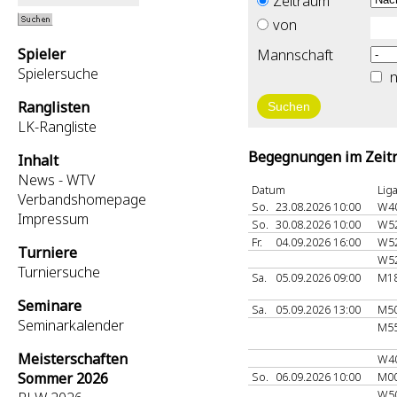
Zeitraum
von
Spieler
Mannschaft
Spielersuche
n
Ranglisten
LK-Rangliste
Begegnungen im Zeitr
Inhalt
News - WTV
Datum
Lig
Verbandshomepage
So.
23.08.2026 10:00
W4
Impressum
So.
30.08.2026 10:00
W5
Fr.
04.09.2026 16:00
W5
Turniere
W5
Turniersuche
Sa.
05.09.2026 09:00
M18
Seminare
Sa.
05.09.2026 13:00
M5
Seminarkalender
M5
Meisterschaften
W4
Sommer 2026
So.
06.09.2026 10:00
M0
W5