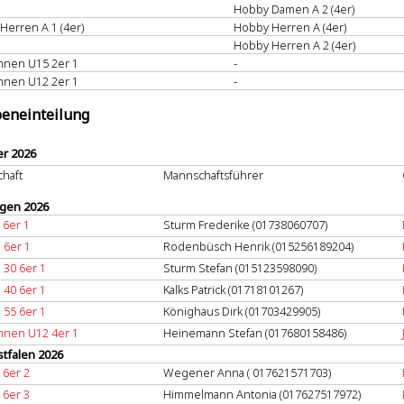
Hobby Damen A 2 (4er)
Herren A 1 (4er)
Hobby Herren A (4er)
Hobby Herren A 2 (4er)
innen U15 2er 1
-
innen U12 2er 1
-
eneinteilung
r 2026
haft
Mannschaftsführer
gen 2026
6er 1
Sturm Frederike (‭01738060707‬)
 6er 1
Rodenbüsch Henrik (015256189204)
 30 6er 1
Sturm Stefan (015123598090)
 40 6er 1
Kalks Patrick (01718101267)
 55 6er 1
Könighaus Dirk (01703429905)
innen U12 4er 1
Heinemann Stefan (017680158486)
tfalen 2026
6er 2
Wegener Anna ( 017621571703)
6er 3
Himmelmann Antonia (017627517972)