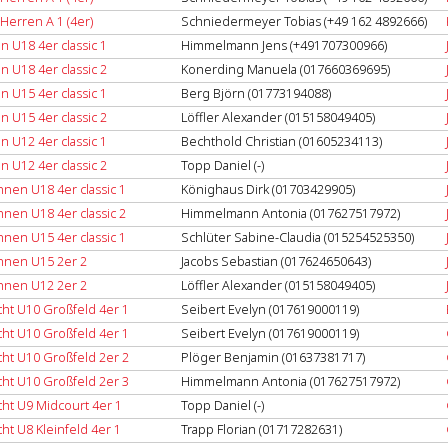
Herren A 1 (4er)
Schniedermeyer Tobias (‭+49 162 4892666‬)
n U18 4er classic 1
Himmelmann Jens (+491707300966)
n U18 4er classic 2
Konerding Manuela (017660369695)
n U15 4er classic 1
Berg Björn (01773194088)
n U15 4er classic 2
Löffler Alexander (015158049405)
n U12 4er classic 1
Bechthold Christian (01605234113)
n U12 4er classic 2
Topp Daniel (-)
nnen U18 4er classic 1
Könighaus Dirk (01703429905)
nnen U18 4er classic 2
Himmelmann Antonia (017627517972)
nnen U15 4er classic 1
Schlüter Sabine-Claudia (015254525350)
innen U15 2er 2
Jacobs Sebastian (017624650643)
innen U12 2er 2
Löffler Alexander (015158049405)
ht U10 Großfeld 4er 1
Seibert Evelyn (017619000119)
ht U10 Großfeld 4er 1
Seibert Evelyn (017619000119)
ht U10 Großfeld 2er 2
Plöger Benjamin (01637381717)
ht U10 Großfeld 2er 3
Himmelmann Antonia (017627517972)
ht U9 Midcourt 4er 1
Topp Daniel (-)
ht U8 Kleinfeld 4er 1
Trapp Florian (01717282631)