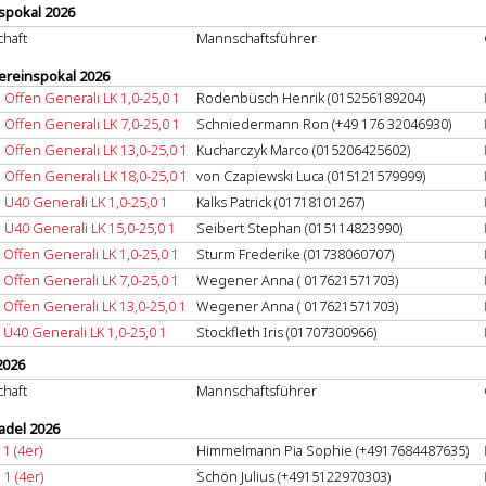
spokal 2026
haft
Mannschaftsführer
reinspokal 2026
Offen Generali LK 1,0-25,0 1
Rodenbüsch Henrik (015256189204)
Offen Generali LK 7,0-25,0 1
Schniedermann Ron (+49 176 32046930)
Offen Generali LK 13,0-25,0 1
Kucharczyk Marco (015206425602)
Offen Generali LK 18,0-25,0 1
von Czapiewski Luca (015121579999)
Ü40 Generali LK 1,0-25,0 1
Kalks Patrick (01718101267)
Ü40 Generali LK 15,0-25,0 1
Seibert Stephan (015114823990)
Offen Generali LK 1,0-25,0 1
Sturm Frederike (‭01738060707‬)
Offen Generali LK 7,0-25,0 1
Wegener Anna ( 017621571703)
Offen Generali LK 13,0-25,0 1
Wegener Anna ( 017621571703)
Ü40 Generali LK 1,0-25,0 1
Stockfleth Iris (01707300966)
2026
haft
Mannschaftsführer
del 2026
1 (4er)
Himmelmann Pia Sophie (+4917684487635)
1 (4er)
Schön Julius (+4915122970303)