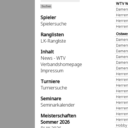
WTV Wi
Damen 
Herren
Spieler
Herren
Spielersuche
Herren
Ostwes
Ranglisten
Damen 
LK-Rangliste
Damen 
Damen 
Inhalt
Damen 
News - WTV
Damen 
Verbandshomepage
Damen 
Impressum
Herren
Herren
Turniere
Herren
Turniersuche
Herren
Herren
Seminare
Herren
Seminarkalender
Herren
Herren
Meisterschaften
Herren
Sommer 2026
Hobby 