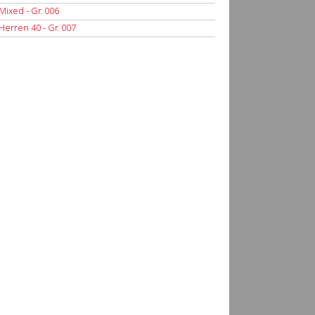
Mixed - Gr. 006
4
0:0
Ta
Herren 40 - Gr. 007
1
4:0
Ta