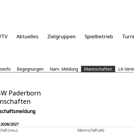
WTV
Aktuelles
Zielgruppen
Spielbetrieb
Turn
nsinfo
Begegnungen
Nam. Meldung
Mannschaften
LK-Vere
GW Paderborn
nschaften
chaftsmeldung
 2026/2027
haft (neu)
Mannschaft (alt)