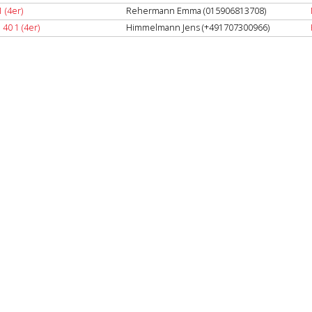
 (4er)
Rehermann Emma (015906813708)
40 1 (4er)
Himmelmann Jens (+491707300966)