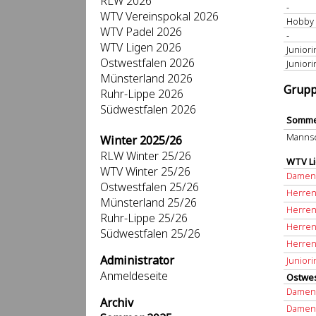
RLW 2026
-
WTV Vereinspokal 2026
Hobby 
WTV Padel 2026
-
WTV Ligen 2026
Junior
Ostwestfalen 2026
Junior
Münsterland 2026
Grupp
Ruhr-Lippe 2026
Südwestfalen 2026
Somme
Mannsc
Winter 2025/26
RLW Winter 25/26
WTV Li
WTV Winter 25/26
Damen 
Ostwestfalen 25/26
Herren
Münsterland 25/26
Herren
Ruhr-Lippe 25/26
Herren
Südwestfalen 25/26
Herren
Administrator
Junior
Anmeldeseite
Ostwes
Damen 
Archiv
Damen 