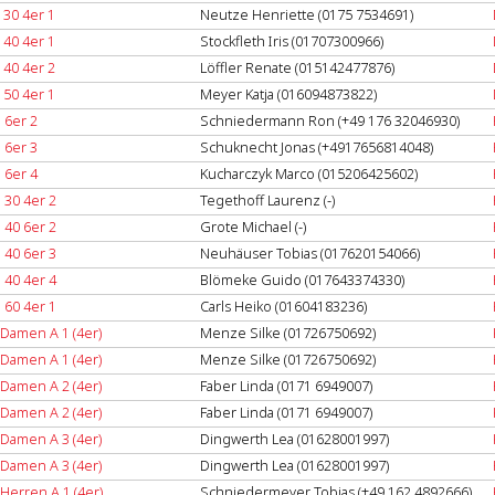
30 4er 1
Neutze Henriette (0175 7534691‬)
40 4er 1
Stockfleth Iris (01707300966)
40 4er 2
Löffler Renate (015142477876)
50 4er 1
Meyer Katja (016094873822)
 6er 2
Schniedermann Ron (+49 176 32046930)
 6er 3
Schuknecht Jonas (+4917656814048)
 6er 4
Kucharczyk Marco (015206425602)
 30 4er 2
Tegethoff Laurenz (-)
 40 6er 2
Grote Michael (-)
 40 6er 3
Neuhäuser Tobias (017620154066‬)
 40 4er 4
Blömeke Guido (‭017643374330‬)
 60 4er 1
Carls Heiko (01604183236)
Damen A 1 (4er)
Menze Silke (01726750692)
Damen A 1 (4er)
Menze Silke (01726750692)
Damen A 2 (4er)
Faber Linda (0171 6949007‬)
Damen A 2 (4er)
Faber Linda (0171 6949007‬)
Damen A 3 (4er)
Dingwerth Lea (01628001997)
Damen A 3 (4er)
Dingwerth Lea (01628001997)
Herren A 1 (4er)
Schniedermeyer Tobias (‭+49 162 4892666‬)