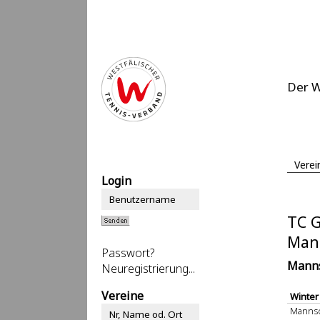
Der 
Verei
Login
TC 
Man
Passwort?
Manns
Neuregistrierung...
Vereine
Winter
Mannsc