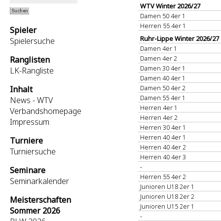
WTV Winter 2026/27
Damen 50 4er 1
Herren 55 4er 1
Spieler
Ruhr-Lippe Winter 2026/27
Spielersuche
Damen 4er 1
Damen 4er 2
Ranglisten
Damen 30 4er 1
LK-Rangliste
Damen 40 4er 1
Damen 50 4er 2
Inhalt
Damen 55 4er 1
News - WTV
Herren 4er 1
Verbandshomepage
Herren 4er 2
Impressum
Herren 30 4er 1
Herren 40 4er 1
Turniere
Herren 40 4er 2
Turniersuche
Herren 40 4er 3
-
Seminare
Herren 55 4er 2
Seminarkalender
Junioren U18 2er 1
Junioren U18 2er 2
Meisterschaften
Junioren U15 2er 1
Sommer 2026
-