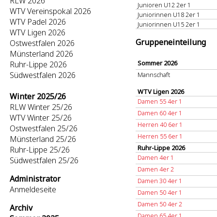
RLW 2026
Junioren U12 2er 1
WTV Vereinspokal 2026
Juniorinnen U18 2er 1
WTV Padel 2026
Juniorinnen U15 2er 1
WTV Ligen 2026
Gruppeneinteilung
Ostwestfalen 2026
Münsterland 2026
Sommer 2026
Ruhr-Lippe 2026
Südwestfalen 2026
Mannschaft
WTV Ligen 2026
Winter 2025/26
Damen 55 4er 1
RLW Winter 25/26
Damen 60 4er 1
WTV Winter 25/26
Herren 40 6er 1
Ostwestfalen 25/26
Herren 55 6er 1
Münsterland 25/26
Ruhr-Lippe 2026
Ruhr-Lippe 25/26
Damen 4er 1
Südwestfalen 25/26
Damen 4er 2
Administrator
Damen 30 4er 1
Anmeldeseite
Damen 50 4er 1
Damen 50 4er 2
Archiv
Damen 65 4er 1